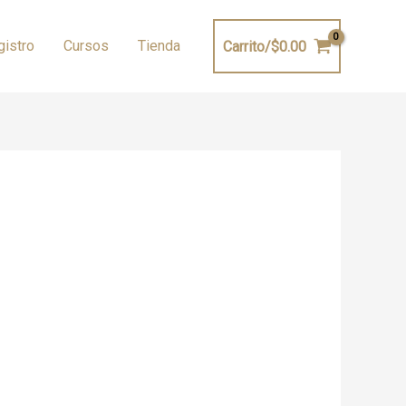
gistro
Cursos
Tienda
Carrito/
$
0.00