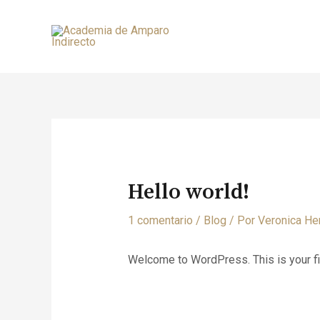
Ir
al
contenido
Hello world!
1 comentario
/
Blog
/ Por
Veronica He
Welcome to WordPress. This is your first