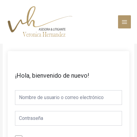
Ir
MAI
al
MEN
contenido
¡Hola, bienvenido de nuevo!