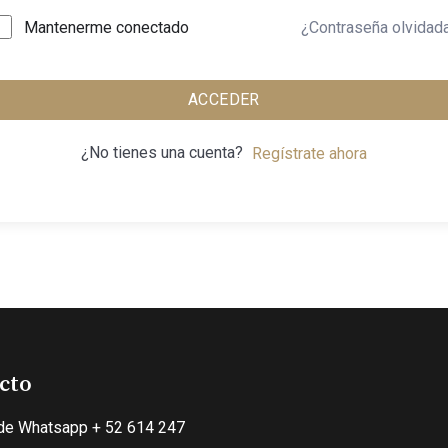
¿Contraseña olvidad
Mantenerme conectado
ACCEDER
¿No tienes una cuenta?
Regístrate ahora
cto
de Whatsapp + 52 614 247