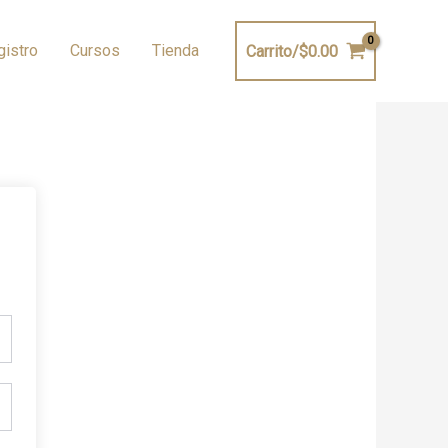
gistro
Cursos
Tienda
Carrito/
$
0.00