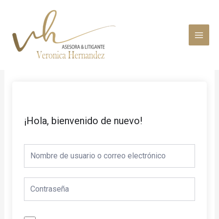
Ir
MAI
al
MEN
contenido
¡Hola, bienvenido de nuevo!