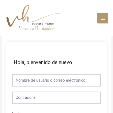
Ir
MAI
al
MEN
contenido
¡Hola, bienvenido de nuevo!