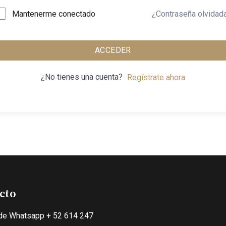
¿Contraseña olvidad
Mantenerme conectado
ACCEDER
¿No tienes una cuenta?
Regístrate ahora
cto
de Whatsapp + 52 614 247