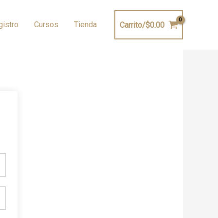
gistro
Cursos
Tienda
Carrito/
$
0.00