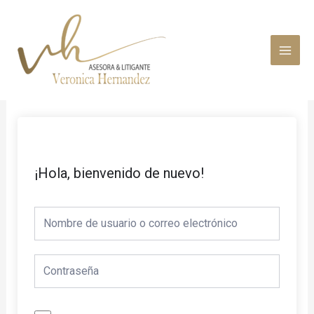
Ir
MAI
al
MEN
contenido
¡Hola, bienvenido de nuevo!