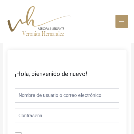
Ir
MAI
al
MEN
contenido
¡Hola, bienvenido de nuevo!